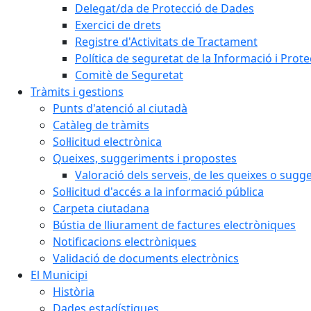
Delegat/da de Protecció de Dades
Exercici de drets
Registre d'Activitats de Tractament
Política de seguretat de la Informació i Prot
Comitè de Seguretat
Tràmits i gestions
Punts d'atenció al ciutadà
Catàleg de tràmits
Sol·licitud electrònica
Queixes, suggeriments i propostes
Valoració dels serveis, de les queixes o sug
Sol·licitud d'accés a la informació pública
Carpeta ciutadana
Bústia de lliurament de factures electròniques
Notificacions electròniques
Validació de documents electrònics
El Municipi
Història
Dades estadístiques