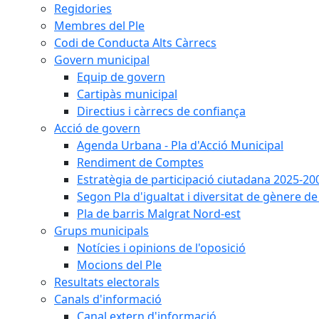
Regidories
Membres del Ple
Codi de Conducta Alts Càrrecs
Govern municipal
Equip de govern
Cartipàs municipal
Directius i càrrecs de confiança
Acció de govern
Agenda Urbana - Pla d'Acció Municipal
Rendiment de Comptes
Estratègia de participació ciutadana 2025-20
Segon Pla d'igualtat i diversitat de gènere 
Pla de barris Malgrat Nord-est
Grups municipals
Notícies i opinions de l'oposició
Mocions del Ple
Resultats electorals
Canals d'informació
Canal extern d'informació