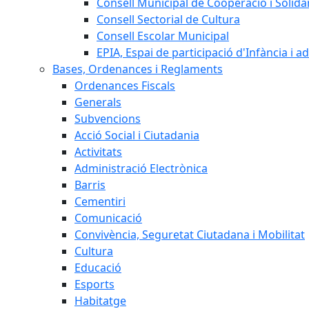
Consell Municipal de Cooperació i Solidar
Consell Sectorial de Cultura
Consell Escolar Municipal
EPIA, Espai de participació d'Infància i a
Bases, Ordenances i Reglaments
Ordenances Fiscals
Generals
Subvencions
Acció Social i Ciutadania
Activitats
Administració Electrònica
Barris
Cementiri
Comunicació
Convivència, Seguretat Ciutadana i Mobilitat
Cultura
Educació
Esports
Habitatge