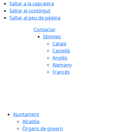
Saltar a la capçalera
Saltar al contingut
Saltar al peu de pàgina
Contactar
Idiomes
Català
Castellà
Anglès
Alemany
Francès
08.08.2026 | 06:29
Ajuntament
Alcaldia
Òrgans de govern