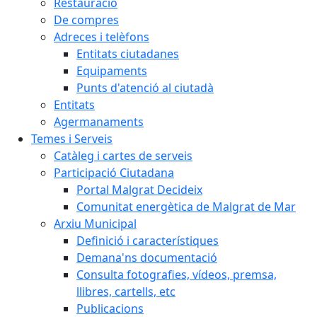
Restauració
De compres
Adreces i telèfons
Entitats ciutadanes
Equipaments
Punts d'atenció al ciutadà
Entitats
Agermanaments
Temes i Serveis
Catàleg i cartes de serveis
Participació Ciutadana
Portal Malgrat Decideix
Comunitat energètica de Malgrat de Mar
Arxiu Municipal
Definició i característiques
Demana'ns documentació
Consulta fotografies, vídeos, premsa,
llibres, cartells, etc
Publicacions