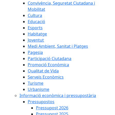
Convivència, Seguretat Ciutadana i
Mobilitat
Cultura
Educació
Esports
Habitatge
Joventut
Medi Ambient, Sanitat i Platges
Pagesia
Participació Ciutadana
Promoció Econòmica
Qualitat de Vida
Serveis Econòmics
Turisme
Urbanisme
Informació econòmica i pressupostària
Pressupostos
Pressupost 2026
Pressupost 2025