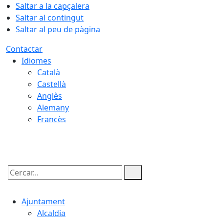
Saltar a la capçalera
Saltar al contingut
Saltar al peu de pàgina
Contactar
Idiomes
Català
Castellà
Anglès
Alemany
Francès
10.08.2026 | 19:55
Cercar:
Ajuntament
Alcaldia