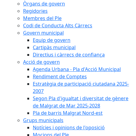
Òrgans de govern
Regidories
Membres del Ple
Codi de Conducta Alts Càrrecs
Govern municipal
Equip de govern
Cartipàs municipal
Directius i càrrecs de confiança
Acció de govern
Agenda Urbana - Pla d'Acció Municipal
Rendiment de Comptes
Estratègia de participació ciutadana 2025-
2007
Segon Pla d'igualtat i diversitat de gènere
de Malgrat de Mar 2025-2028
Pla de barris Malgrat Nord-est
Grups municipals
Notícies i opinions de l'oposició
Mocions del Ple