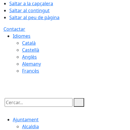
Saltar a la capçalera
Saltar al contingut
Saltar al peu de pàgina
Contactar
Idiomes
Català
Castellà
Anglès
Alemany
Francès
06.08.2026 | 23:25
Cercar:
Ajuntament
Alcaldia