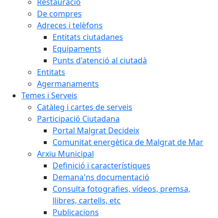
Restauració
De compres
Adreces i telèfons
Entitats ciutadanes
Equipaments
Punts d'atenció al ciutadà
Entitats
Agermanaments
Temes i Serveis
Catàleg i cartes de serveis
Participació Ciutadana
Portal Malgrat Decideix
Comunitat energètica de Malgrat de Mar
Arxiu Municipal
Definició i característiques
Demana'ns documentació
Consulta fotografies, vídeos, premsa,
llibres, cartells, etc
Publicacions