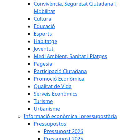
Convivència, Seguretat Ciutadana i
Mobilitat
Cultura
Educació
Esports
Habitatge
Joventut
Medi Ambient, Sanitat i Platges
Pagesia
Participació Ciutadana
Promoció Econòmica
Qualitat de Vida
Serveis Econòmics
Turisme
Urbanisme
Informació econòmica i pressupostària
Pressupostos
Pressupost 2026
Pressupost 2025