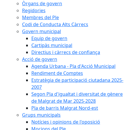
Òrgans de govern
Regidories
Membres del Ple
Codi de Conducta Alts Càrrecs
Govern municipal
Equip de govern
Cartipàs municipal
Directius i càrrecs de confiança
Acció de govern
Agenda Urbana - Pla d'Acció Municipal
Rendiment de Comptes
Estratègia de participació ciutadana 2025-
2007
Segon Pla d'igualtat i diversitat de gènere
de Malgrat de Mar 2025-2028
Pla de barris Malgrat Nord-est
Grups municipals
Notícies i opinions de l'oposició
Mocions del Ple