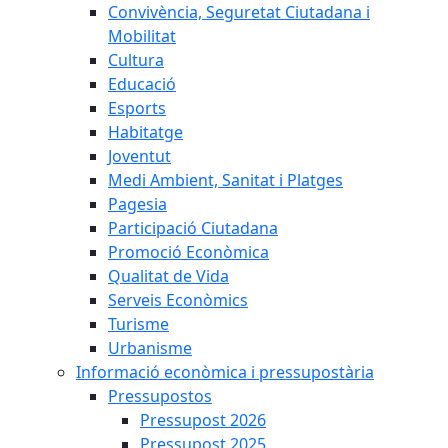
Convivència, Seguretat Ciutadana i
Mobilitat
Cultura
Educació
Esports
Habitatge
Joventut
Medi Ambient, Sanitat i Platges
Pagesia
Participació Ciutadana
Promoció Econòmica
Qualitat de Vida
Serveis Econòmics
Turisme
Urbanisme
Informació econòmica i pressupostària
Pressupostos
Pressupost 2026
Pressupost 2025