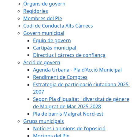
Òrgans de govern
Regidories
Membres del Ple
Codi de Conducta Alts Càrrecs
Govern municipal
Equip de govern
Cartipàs municipal
Directius i càrrecs de confiança
Acció de govern
Agenda Urbana - Pla d'Acció Municipal
Rendiment de Comptes
Estratègia de participació ciutadana 2025-
2007
Segon Pla d'igualtat i diversitat de gènere
de Malgrat de Mar 2025-2028
Pla de barris Malgrat Nord-est
Grups municipals
Notícies i opinions de l'oposició
Mocions del Ple