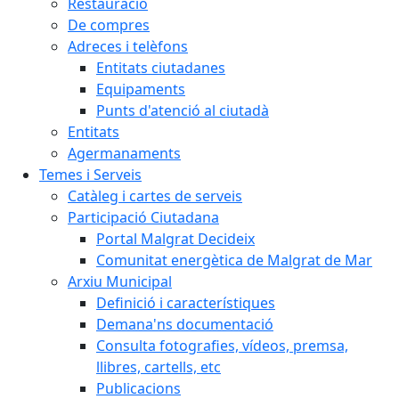
Restauració
De compres
Adreces i telèfons
Entitats ciutadanes
Equipaments
Punts d'atenció al ciutadà
Entitats
Agermanaments
Temes i Serveis
Catàleg i cartes de serveis
Participació Ciutadana
Portal Malgrat Decideix
Comunitat energètica de Malgrat de Mar
Arxiu Municipal
Definició i característiques
Demana'ns documentació
Consulta fotografies, vídeos, premsa,
llibres, cartells, etc
Publicacions