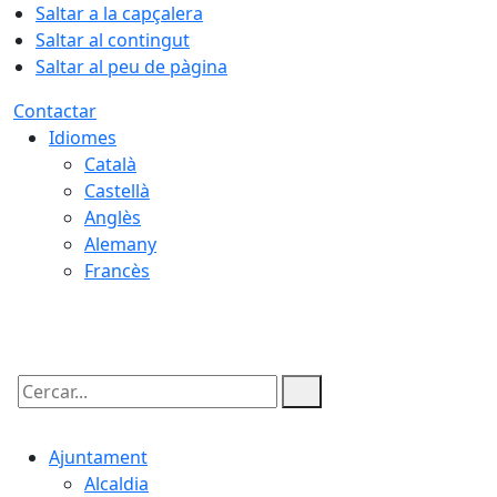
Saltar a la capçalera
Saltar al contingut
Saltar al peu de pàgina
Contactar
Idiomes
Català
Castellà
Anglès
Alemany
Francès
08.08.2026 | 15:14
Cercar:
Ajuntament
Alcaldia