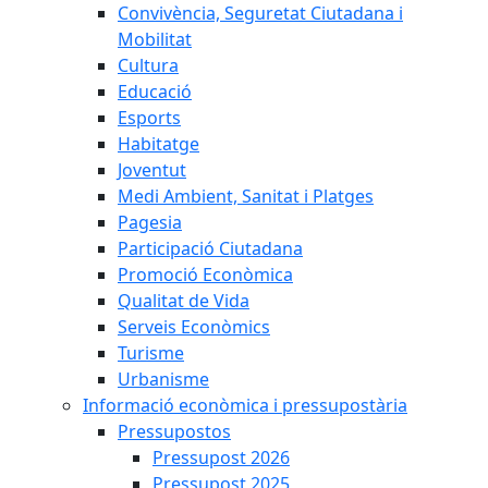
Convivència, Seguretat Ciutadana i
Mobilitat
Cultura
Educació
Esports
Habitatge
Joventut
Medi Ambient, Sanitat i Platges
Pagesia
Participació Ciutadana
Promoció Econòmica
Qualitat de Vida
Serveis Econòmics
Turisme
Urbanisme
Informació econòmica i pressupostària
Pressupostos
Pressupost 2026
Pressupost 2025