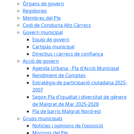
Òrgans de govern
Regidories
Membres del Ple
Codi de Conducta Alts Càrrecs
Govern municipal
Equip de govern
Cartipàs municipal
Directius i càrrecs de confiança
Acció de govern
Agenda Urbana - Pla d'Acció Municipal
Rendiment de Comptes
Estratègia de participació ciutadana 2025-
2007
Segon Pla d'igualtat i diversitat de gènere
de Malgrat de Mar 2025-2028
Pla de barris Malgrat Nord-est
Grups municipals
Notícies i opinions de l'oposició
Mocions del Ple