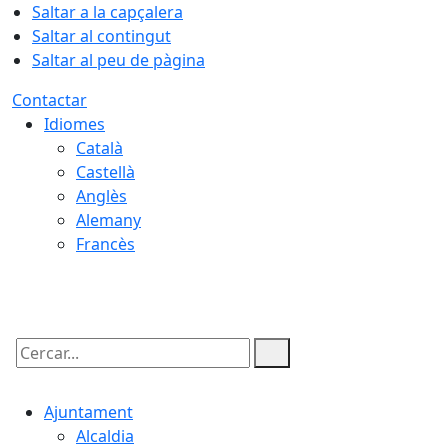
Saltar a la capçalera
Saltar al contingut
Saltar al peu de pàgina
Contactar
Idiomes
Català
Castellà
Anglès
Alemany
Francès
07.08.2026 | 14:26
Cercar:
Ajuntament
Alcaldia