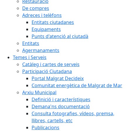
Restauració
De compres
Adreces i telèfons
Entitats ciutadanes
Equipaments
Punts d'atenció al ciutadà
Entitats
Agermanaments
Temes i Serveis
Catàleg i cartes de serveis
Participació Ciutadana
Portal Malgrat Decideix
Comunitat energètica de Malgrat de Mar
Arxiu Municipal
Definició i característiques
Demana'ns documentació
Consulta fotografies, vídeos, premsa,
llibres, cartells, etc
Publicacions