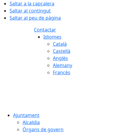
Saltar a la capçalera
Saltar al contingut
Saltar al peu de pàgina
Contactar
Idiomes
Català
Castellà
Anglès
Alemany
Francès
06.08.2026 | 19:16
Ajuntament
Alcaldia
Òrgans de govern