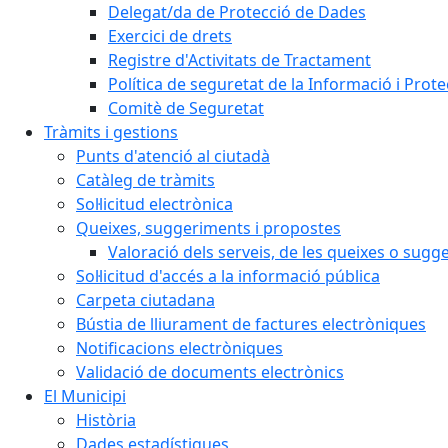
Delegat/da de Protecció de Dades
Exercici de drets
Registre d'Activitats de Tractament
Política de seguretat de la Informació i Prot
Comitè de Seguretat
Tràmits i gestions
Punts d'atenció al ciutadà
Catàleg de tràmits
Sol·licitud electrònica
Queixes, suggeriments i propostes
Valoració dels serveis, de les queixes o sug
Sol·licitud d'accés a la informació pública
Carpeta ciutadana
Bústia de lliurament de factures electròniques
Notificacions electròniques
Validació de documents electrònics
El Municipi
Història
Dades estadístiques