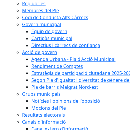
Regidories
Membres del Ple
Codi de Conducta Alts Càrrecs
Govern municipal
Equip de govern
Cartipàs municipal
Directius i càrrecs de confiança
Acció de govern
Agenda Urbana - Pla d'Acció Municipal
Rendiment de Comptes
Estratègia de participació ciutadana 2025-20
Segon Pla d'igualtat i diversitat de gènere 
Pla de barris Malgrat Nord-est
Grups municipals
Notícies i opinions de l'oposició
Mocions del Ple
Resultats electorals
Canals d'informació
Canal extern d'informació