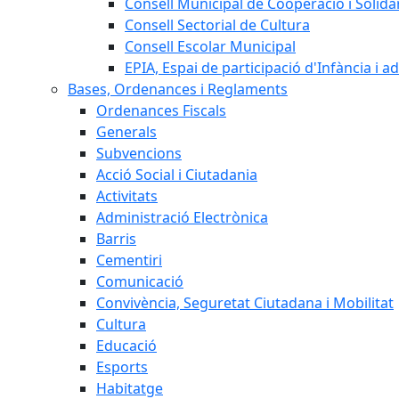
Consell Municipal de Cooperació i Solidar
Consell Sectorial de Cultura
Consell Escolar Municipal
EPIA, Espai de participació d'Infància i a
Bases, Ordenances i Reglaments
Ordenances Fiscals
Generals
Subvencions
Acció Social i Ciutadania
Activitats
Administració Electrònica
Barris
Cementiri
Comunicació
Convivència, Seguretat Ciutadana i Mobilitat
Cultura
Educació
Esports
Habitatge