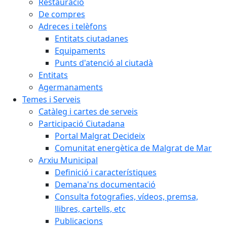
Restauració
De compres
Adreces i telèfons
Entitats ciutadanes
Equipaments
Punts d'atenció al ciutadà
Entitats
Agermanaments
Temes i Serveis
Catàleg i cartes de serveis
Participació Ciutadana
Portal Malgrat Decideix
Comunitat energètica de Malgrat de Mar
Arxiu Municipal
Definició i característiques
Demana'ns documentació
Consulta fotografies, vídeos, premsa,
llibres, cartells, etc
Publicacions