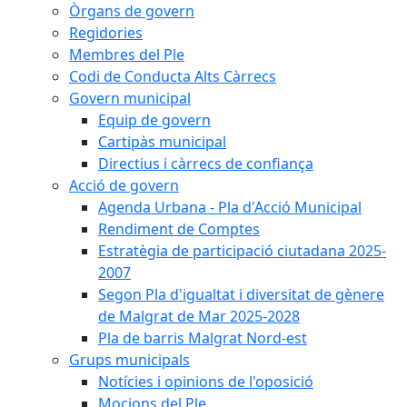
Òrgans de govern
Regidories
Membres del Ple
Codi de Conducta Alts Càrrecs
Govern municipal
Equip de govern
Cartipàs municipal
Directius i càrrecs de confiança
Acció de govern
Agenda Urbana - Pla d'Acció Municipal
Rendiment de Comptes
Estratègia de participació ciutadana 2025-
2007
Segon Pla d'igualtat i diversitat de gènere
de Malgrat de Mar 2025-2028
Pla de barris Malgrat Nord-est
Grups municipals
Notícies i opinions de l'oposició
Mocions del Ple