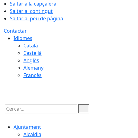
Saltar a la capçalera
Saltar al contingut
Saltar al peu de pàgina
Contactar
Idiomes
Català
Castellà
Anglès
Alemany
Francès
10.08.2026 | 03:07
Cercar:
Ajuntament
Alcaldia