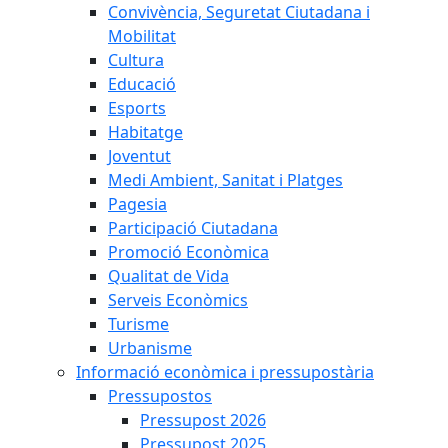
Convivència, Seguretat Ciutadana i
Mobilitat
Cultura
Educació
Esports
Habitatge
Joventut
Medi Ambient, Sanitat i Platges
Pagesia
Participació Ciutadana
Promoció Econòmica
Qualitat de Vida
Serveis Econòmics
Turisme
Urbanisme
Informació econòmica i pressupostària
Pressupostos
Pressupost 2026
Pressupost 2025