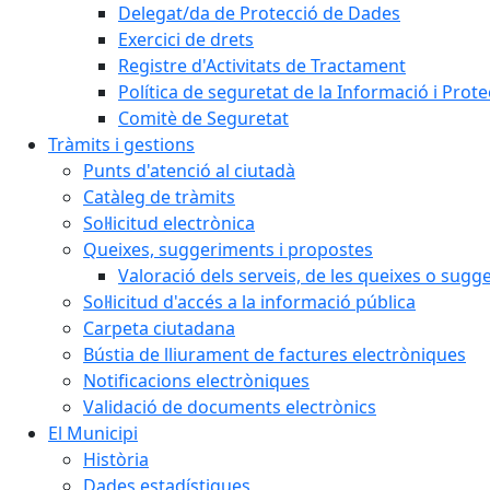
Delegat/da de Protecció de Dades
Exercici de drets
Registre d'Activitats de Tractament
Política de seguretat de la Informació i Prot
Comitè de Seguretat
Tràmits i gestions
Punts d'atenció al ciutadà
Catàleg de tràmits
Sol·licitud electrònica
Queixes, suggeriments i propostes
Valoració dels serveis, de les queixes o sug
Sol·licitud d'accés a la informació pública
Carpeta ciutadana
Bústia de lliurament de factures electròniques
Notificacions electròniques
Validació de documents electrònics
El Municipi
Història
Dades estadístiques