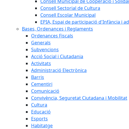
Consell Municipal de Cooperació i Solidar
Consell Sectorial de Cultura
Consell Escolar Municipal
EPIA, Espai de participació d'Infància i a
Bases, Ordenances i Reglaments
Ordenances Fiscals
Generals
Subvencions
Acció Social i Ciutadania
Activitats
Administració Electrònica
Barris
Cementiri
Comunicació
Convivència, Seguretat Ciutadana i Mobilitat
Cultura
Educació
Esports
Habitatge