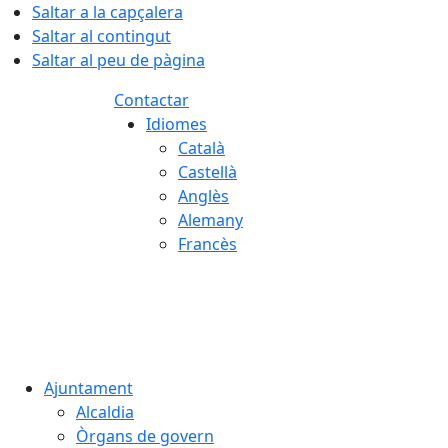
Saltar a la capçalera
Saltar al contingut
Saltar al peu de pàgina
Contactar
Idiomes
Català
Castellà
Anglès
Alemany
Francès
06.08.2026 | 09:42
Ajuntament
Alcaldia
Òrgans de govern