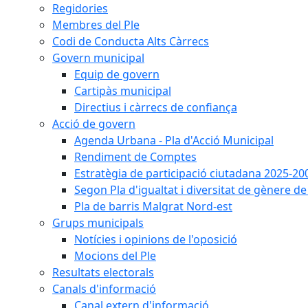
Regidories
Membres del Ple
Codi de Conducta Alts Càrrecs
Govern municipal
Equip de govern
Cartipàs municipal
Directius i càrrecs de confiança
Acció de govern
Agenda Urbana - Pla d'Acció Municipal
Rendiment de Comptes
Estratègia de participació ciutadana 2025-20
Segon Pla d'igualtat i diversitat de gènere 
Pla de barris Malgrat Nord-est
Grups municipals
Notícies i opinions de l'oposició
Mocions del Ple
Resultats electorals
Canals d'informació
Canal extern d'informació