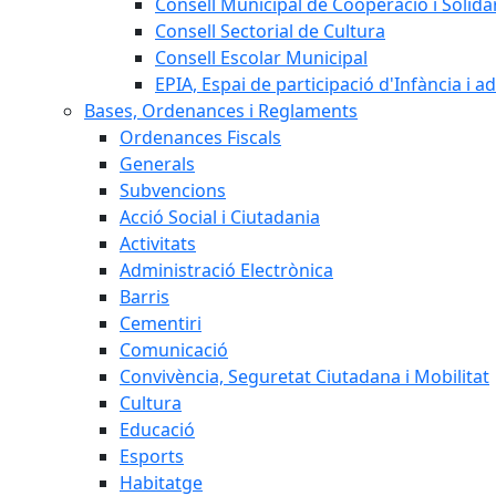
Consell Municipal de Cooperació i Solidar
Consell Sectorial de Cultura
Consell Escolar Municipal
EPIA, Espai de participació d'Infància i a
Bases, Ordenances i Reglaments
Ordenances Fiscals
Generals
Subvencions
Acció Social i Ciutadania
Activitats
Administració Electrònica
Barris
Cementiri
Comunicació
Convivència, Seguretat Ciutadana i Mobilitat
Cultura
Educació
Esports
Habitatge