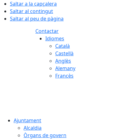
Saltar a la capçalera
Saltar al contingut
Saltar al peu de pàgina
Contactar
Idiomes
Català
Castellà
Anglès
Alemany
Francès
07.08.2026 | 02:56
Ajuntament
Alcaldia
Òrgans de govern