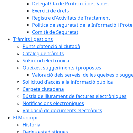
Delegat/da de Protecció de Dades
Exercici de drets
Registre d'Activitats de Tractament
Política de seguretat de la Informació i Prot
Comitè de Seguretat
Tràmits i gestions
Punts d'atenció al ciutadà
Catàleg de tràmits
Sol·licitud electrònica
Queixes, suggeriments i propostes
Valoració dels serveis, de les queixes o sug
Sol·licitud d'accés a la informació pública
Carpeta ciutadana
Bústia de lliurament de factures electròniques
Notificacions electròniques
Validació de documents electrònics
El Municipi
Història
Dades estadístiques