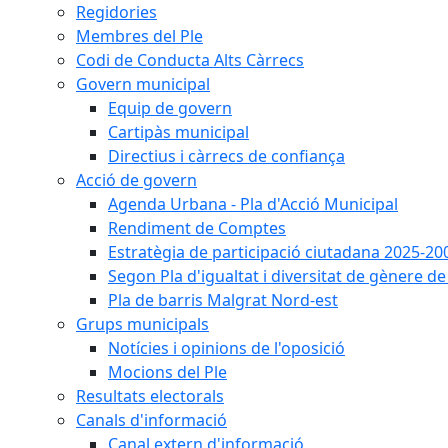
Regidories
Membres del Ple
Codi de Conducta Alts Càrrecs
Govern municipal
Equip de govern
Cartipàs municipal
Directius i càrrecs de confiança
Acció de govern
Agenda Urbana - Pla d'Acció Municipal
Rendiment de Comptes
Estratègia de participació ciutadana 2025-20
Segon Pla d'igualtat i diversitat de gènere 
Pla de barris Malgrat Nord-est
Grups municipals
Notícies i opinions de l'oposició
Mocions del Ple
Resultats electorals
Canals d'informació
Canal extern d'informació