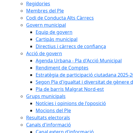
Regidories
Membres del Ple
Codi de Conducta Alts Càrrecs
Govern municipal
Equip de govern
Cartipàs municipal
Directius i càrrecs de confiança
Acció de govern
Agenda Urbana - Pla d'Acció Municipal
Rendiment de Comptes
Estratègia de participació ciutadana 2025-
Segon Pla d'igualtat i diversitat de gènere
Pla de barris Malgrat Nord-est
Grups municipals
Notícies i opinions de l'oposició
Mocions del Ple
Resultats electorals
Canals d'informació
Canal extern d'informació