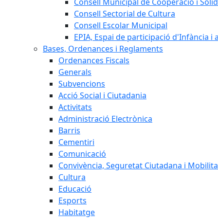
Consell Municipal de Cooperació i Solid
Consell Sectorial de Cultura
Consell Escolar Municipal
EPIA, Espai de participació d'Infància i
Bases, Ordenances i Reglaments
Ordenances Fiscals
Generals
Subvencions
Acció Social i Ciutadania
Activitats
Administració Electrònica
Barris
Cementiri
Comunicació
Convivència, Seguretat Ciutadana i Mobilita
Cultura
Educació
Esports
Habitatge