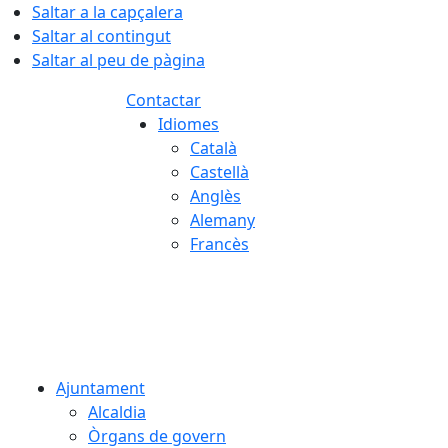
Saltar a la capçalera
Saltar al contingut
Saltar al peu de pàgina
Contactar
Idiomes
Català
Castellà
Anglès
Alemany
Francès
07.08.2026 | 10:47
Ajuntament
Alcaldia
Òrgans de govern