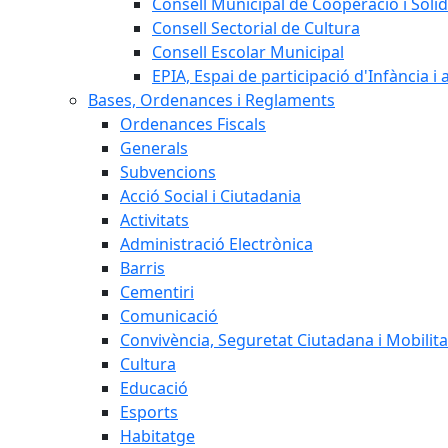
Consell Municipal de Cooperació i Solid
Consell Sectorial de Cultura
Consell Escolar Municipal
EPIA, Espai de participació d'Infància i
Bases, Ordenances i Reglaments
Ordenances Fiscals
Generals
Subvencions
Acció Social i Ciutadania
Activitats
Administració Electrònica
Barris
Cementiri
Comunicació
Convivència, Seguretat Ciutadana i Mobilita
Cultura
Educació
Esports
Habitatge