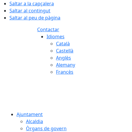
Saltar a la capçalera
Saltar al contingut
Saltar al peu de pàgina
Contactar
Idiomes
Català
Castellà
Anglès
Alemany
Francès
07.08.2026 | 00:35
Ajuntament
Alcaldia
Òrgans de govern