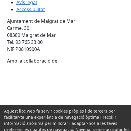
Avís legal
Accessibilitat
Ajuntament de Malgrat de Mar
Carme, 30
08380 Malgrat de Mar
Tel. 93 765 33 00
NIF P0810900A
Amb la col·laboració de:
Aquest lloc web fa servir cookies pròpies i de tercers per
facilitar-te una experiència de navegació òptima i recollir
informació anònima per millorar i adaptar-nos a les teves
preferències i pautes de navegació. Navegar sense acceptar les