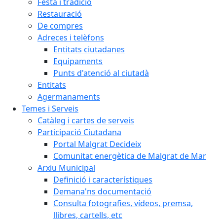
Festa i tradició
Restauració
De compres
Adreces i telèfons
Entitats ciutadanes
Equipaments
Punts d'atenció al ciutadà
Entitats
Agermanaments
Temes i Serveis
Catàleg i cartes de serveis
Participació Ciutadana
Portal Malgrat Decideix
Comunitat energètica de Malgrat de Mar
Arxiu Municipal
Definició i característiques
Demana'ns documentació
Consulta fotografies, vídeos, premsa,
llibres, cartells, etc