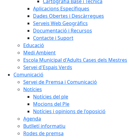
Cartografia Base i Tècnica
Aplicacions Específiques
Dades Obertes i Descàrregues
Serveis Web Geogràfics
Documentació i Recursos
Contacte i Suport
Educació
Medi Ambient
Escola Municipal d'Adults Cases dels Mestres
Servei d'Espais Verds
Comunicació
Servei de Premsa i Comunicació
Notícies
Notícies del ple
Mocions del Ple
Notícies i opinions de l'oposició
Agenda
Butlletí informatiu
Rodes de premsa