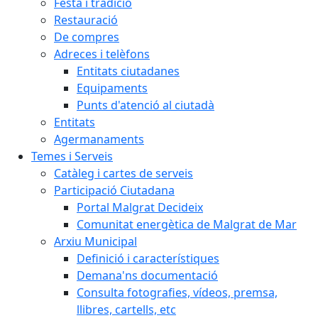
Festa i tradició
Restauració
De compres
Adreces i telèfons
Entitats ciutadanes
Equipaments
Punts d'atenció al ciutadà
Entitats
Agermanaments
Temes i Serveis
Catàleg i cartes de serveis
Participació Ciutadana
Portal Malgrat Decideix
Comunitat energètica de Malgrat de Mar
Arxiu Municipal
Definició i característiques
Demana'ns documentació
Consulta fotografies, vídeos, premsa,
llibres, cartells, etc