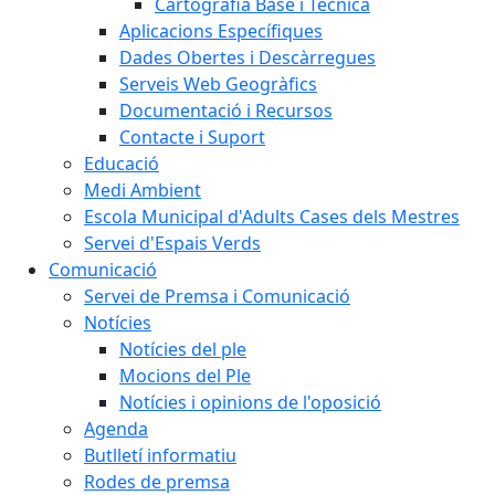
Cartografia Base i Tècnica
Aplicacions Específiques
Dades Obertes i Descàrregues
Serveis Web Geogràfics
Documentació i Recursos
Contacte i Suport
Educació
Medi Ambient
Escola Municipal d'Adults Cases dels Mestres
Servei d'Espais Verds
Comunicació
Servei de Premsa i Comunicació
Notícies
Notícies del ple
Mocions del Ple
Notícies i opinions de l'oposició
Agenda
Butlletí informatiu
Rodes de premsa