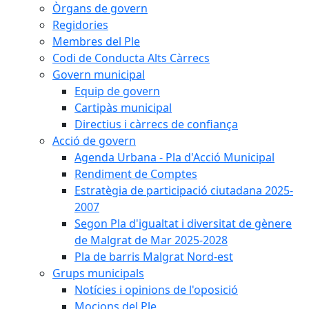
Òrgans de govern
Regidories
Membres del Ple
Codi de Conducta Alts Càrrecs
Govern municipal
Equip de govern
Cartipàs municipal
Directius i càrrecs de confiança
Acció de govern
Agenda Urbana - Pla d'Acció Municipal
Rendiment de Comptes
Estratègia de participació ciutadana 2025-
2007
Segon Pla d'igualtat i diversitat de gènere
de Malgrat de Mar 2025-2028
Pla de barris Malgrat Nord-est
Grups municipals
Notícies i opinions de l'oposició
Mocions del Ple