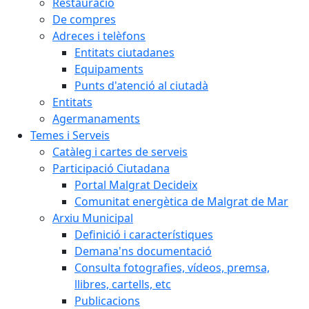
Restauració
De compres
Adreces i telèfons
Entitats ciutadanes
Equipaments
Punts d'atenció al ciutadà
Entitats
Agermanaments
Temes i Serveis
Catàleg i cartes de serveis
Participació Ciutadana
Portal Malgrat Decideix
Comunitat energètica de Malgrat de Mar
Arxiu Municipal
Definició i característiques
Demana'ns documentació
Consulta fotografies, vídeos, premsa,
llibres, cartells, etc
Publicacions