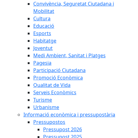
Convivència, Seguretat Ciutadana i
Mobilitat
Cultura
Educació
Esports
Habitatge
Joventut
Medi Ambient, Sanitat i Platges
Pagesia
Participació Ciutadana
Promoció Econòmica
Qualitat de Vida
Serveis Econòmics
Turisme
Urbanisme
Informació econòmica i pressupostària
Pressupostos
Pressupost 2026
Pressupost 2025