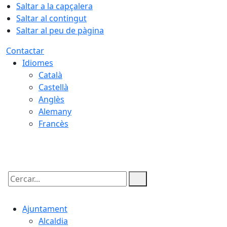
Saltar a la capçalera
Saltar al contingut
Saltar al peu de pàgina
Contactar
Idiomes
Català
Castellà
Anglès
Alemany
Francès
07.08.2026 | 20:38
Cercar:
Ajuntament
Alcaldia