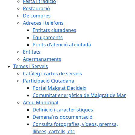
Festa i tradició
Restauració
De compres
Adreces i telèfons
Entitats ciutadanes
Equipaments
Punts d'atenció al ciutadà
Entitats
Agermanaments
Temes i Serveis
Catàleg i cartes de serveis
Participació Ciutadana
Portal Malgrat Decideix
Comunitat energètica de Malgrat de Mar
Arxiu Municipal
Definició i característiques
Demana'ns documentació
Consulta fotografies, vídeos, premsa,
llibres, cartells, etc