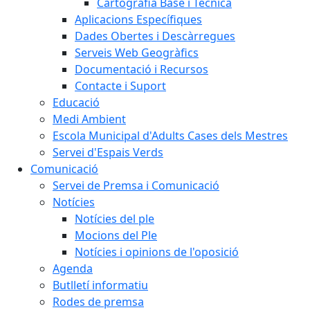
Cartografia Base i Tècnica
Aplicacions Específiques
Dades Obertes i Descàrregues
Serveis Web Geogràfics
Documentació i Recursos
Contacte i Suport
Educació
Medi Ambient
Escola Municipal d'Adults Cases dels Mestres
Servei d'Espais Verds
Comunicació
Servei de Premsa i Comunicació
Notícies
Notícies del ple
Mocions del Ple
Notícies i opinions de l'oposició
Agenda
Butlletí informatiu
Rodes de premsa