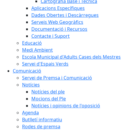
Cartografia Base i Tècnica
Aplicacions Específiques
Dades Obertes i Descàrregues
Serveis Web Geogràfics
Documentació i Recursos
Contacte i Suport
Educació
Medi Ambient
Escola Municipal d'Adults Cases dels Mestres
Servei d'Espais Verds
Comunicació
Servei de Premsa i Comunicació
Notícies
Notícies del ple
Mocions del Ple
Notícies i opinions de l'oposició
Agenda
Butlletí informatiu
Rodes de premsa