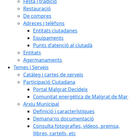
Festa i tradició
Restauració
De compres
Adreces i telèfons
Entitats ciutadanes
Equipaments
Punts d'atenció al ciutadà
Entitats
Agermanaments
Temes i Serveis
Catàleg i cartes de serveis
Participació Ciutadana
Portal Malgrat Decideix
Comunitat energètica de Malgrat de Mar
Arxiu Municipal
Definició i característiques
Demana'ns documentació
Consulta fotografies, vídeos, premsa,
llibres, cartells, etc