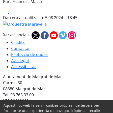
Parc Francesc Macià
Facebook
X
Darrera actualització: 5.08.2024 | 13:45
Orquestra Maravella
Xarxes socials:
Crèdits
Contactar
Protecció de dades
Avís legal
Accessibilitat
Ajuntament de Malgrat de Mar
Carme, 30
08380 Malgrat de Mar
Tel. 93 765 33 00
NIF P0810900A
Aquest lloc web fa servir cookies pròpies i de tercers per
Amb la col·laboració de:
facilitar-te una experiència de navegació òptima i recollir