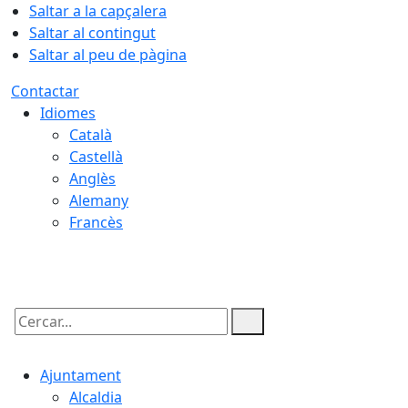
Saltar a la capçalera
Saltar al contingut
Saltar al peu de pàgina
Contactar
Idiomes
Català
Castellà
Anglès
Alemany
Francès
09.08.2026 | 12:55
Cercar:
Ajuntament
Alcaldia