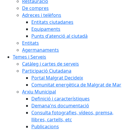
Restauració
De compres
Adreces i telèfons
Entitats ciutadanes
Equipaments
Punts d'atenció al ciutadà
Entitats
Agermanaments
Temes i Serveis
Catàleg i cartes de serveis
Participació Ciutadana
Portal Malgrat Decideix
Comunitat energètica de Malgrat de Mar
Arxiu Municipal
Definició i característiques
Demana'ns documentació
Consulta fotografies, vídeos, premsa,
llibres, cartells, etc
Publicacions