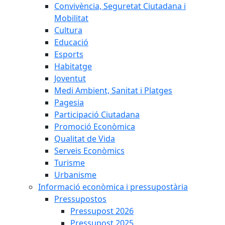
Convivència, Seguretat Ciutadana i
Mobilitat
Cultura
Educació
Esports
Habitatge
Joventut
Medi Ambient, Sanitat i Platges
Pagesia
Participació Ciutadana
Promoció Econòmica
Qualitat de Vida
Serveis Econòmics
Turisme
Urbanisme
Informació econòmica i pressupostària
Pressupostos
Pressupost 2026
Pressupost 2025