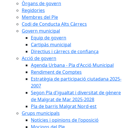
Òrgans de govern
Regidories
Membres del Ple
Codi de Conducta Alts Càrrecs
Govern municipal
Equip de govern
Cartipàs municipal
Directius i càrrecs de confiança
Acció de govern
Agenda Urbana - Pla d'Acció Municipal
Rendiment de Comptes
Estratègia de participació ciutadana 2025-
2007
Segon Pla d'igualtat i diversitat de gènere
de Malgrat de Mar 2025-2028
Pla de barris Malgrat Nord-est
Grups municipals
Notícies i opinions de l'oposició
Mocions del Ple