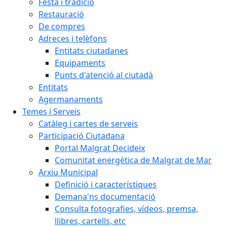
Festa i tradició
Restauració
De compres
Adreces i telèfons
Entitats ciutadanes
Equipaments
Punts d'atenció al ciutadà
Entitats
Agermanaments
Temes i Serveis
Catàleg i cartes de serveis
Participació Ciutadana
Portal Malgrat Decideix
Comunitat energètica de Malgrat de Mar
Arxiu Municipal
Definició i característiques
Demana'ns documentació
Consulta fotografies, vídeos, premsa,
llibres, cartells, etc