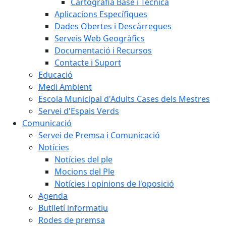
Cartografia Base i Tècnica
Aplicacions Específiques
Dades Obertes i Descàrregues
Serveis Web Geogràfics
Documentació i Recursos
Contacte i Suport
Educació
Medi Ambient
Escola Municipal d'Adults Cases dels Mestres
Servei d'Espais Verds
Comunicació
Servei de Premsa i Comunicació
Notícies
Notícies del ple
Mocions del Ple
Notícies i opinions de l'oposició
Agenda
Butlletí informatiu
Rodes de premsa