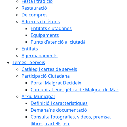
Festa i tradició
Restauració
De compres
Adreces i telèfons
Entitats ciutadanes
Equipaments
Punts d'atenció al ciutadà
Entitats
Agermanaments
Temes i Serveis
Catàleg i cartes de serveis
Participació Ciutadana
Portal Malgrat Decideix
Comunitat energètica de Malgrat de Mar
Arxiu Municipal
Definició i característiques
Demana'ns documentació
Consulta fotografies, vídeos, premsa,
llibres, cartells, etc