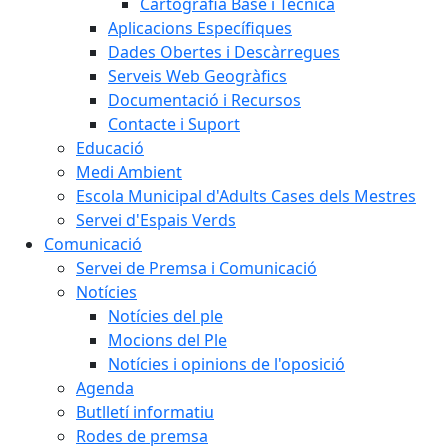
Cartografia Base i Tècnica
Aplicacions Específiques
Dades Obertes i Descàrregues
Serveis Web Geogràfics
Documentació i Recursos
Contacte i Suport
Educació
Medi Ambient
Escola Municipal d'Adults Cases dels Mestres
Servei d'Espais Verds
Comunicació
Servei de Premsa i Comunicació
Notícies
Notícies del ple
Mocions del Ple
Notícies i opinions de l'oposició
Agenda
Butlletí informatiu
Rodes de premsa