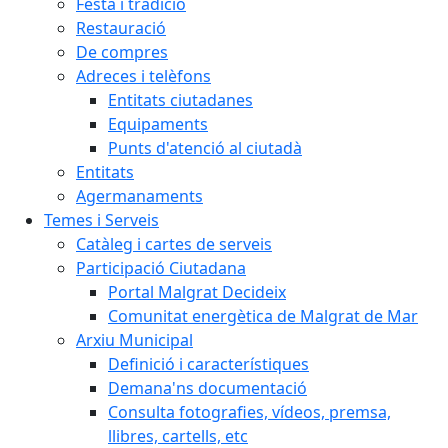
Festa i tradició
Restauració
De compres
Adreces i telèfons
Entitats ciutadanes
Equipaments
Punts d'atenció al ciutadà
Entitats
Agermanaments
Temes i Serveis
Catàleg i cartes de serveis
Participació Ciutadana
Portal Malgrat Decideix
Comunitat energètica de Malgrat de Mar
Arxiu Municipal
Definició i característiques
Demana'ns documentació
Consulta fotografies, vídeos, premsa,
llibres, cartells, etc