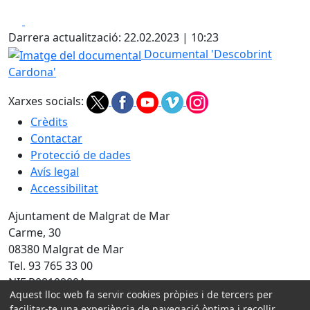
Facebook
X
Darrera actualització: 22.02.2023 | 10:23
Imatge del documental
Documental 'Descobrint
Cardona'
Xarxes socials:
Crèdits
Contactar
Protecció de dades
Avís legal
Accessibilitat
Ajuntament de Malgrat de Mar
Carme, 30
08380 Malgrat de Mar
Tel. 93 765 33 00
NIF P0810900A
Aquest lloc web fa servir cookies pròpies i de tercers per
Amb la col·laboració de:
facilitar-te una experiència de navegació òptima i recollir