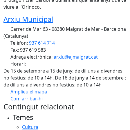
protagonitzar Cardona durant els quaranta anys que va
viure a l'Orinoco.
Arxiu Municipal
Carrer de Mar 63 - 08380 Malgrat de Mar - Barcelona
(Catalunya)
Telèfon:
937 614 714
Fax: 937 619 583
Adreça electrònica:
arxiu@ajmalgrat.cat
Horari:
De 15 de setembre a 15 de juny: de dilluns a divendres
no festius: de 10 a 14h. De 16 de juny a 14 de setembre :
de dilluns a divendres no festius: de 10 a 14h
Amplieu el mapa
Com arribar-hi
Leaflet
| ©
OpenStreetMap
contributors
Contingut relacionat
+
Temes
−
Cultura