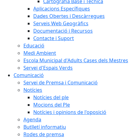
Cartografia Base i Tècnica
Aplicacions Específiques
Dades Obertes i Descàrregues
Serveis Web Geogràfics
Documentació i Recursos
Contacte i Suport
Educació
Medi Ambient
Escola Municipal d'Adults Cases dels Mestres
Servei d'Espais Verds
Comunicació
Servei de Premsa i Comunicació
Notícies
Notícies del ple
Mocions del Ple
Notícies i opinions de l'oposició
Agenda
Butlletí informatiu
Rodes de premsa