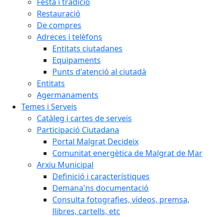
Festa i tradició
Restauració
De compres
Adreces i telèfons
Entitats ciutadanes
Equipaments
Punts d'atenció al ciutadà
Entitats
Agermanaments
Temes i Serveis
Catàleg i cartes de serveis
Participació Ciutadana
Portal Malgrat Decideix
Comunitat energètica de Malgrat de Mar
Arxiu Municipal
Definició i característiques
Demana'ns documentació
Consulta fotografies, vídeos, premsa,
llibres, cartells, etc