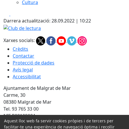
Cultura
Facebook
X
Darrera actualització: 28.09.2022 | 10:22
Club de lectura
Xarxes socials:
Crèdits
Contactar
Protecció de dades
Avís legal
Accessibilitat
Ajuntament de Malgrat de Mar
Carme, 30
08380 Malgrat de Mar
Tel. 93 765 33 00
NIF P0810900A
Aquest lloc web fa servir cookies pròpies i de tercers per
Amb la col·laboració de:
facilitar-te una experiència de navegació òptima i recollir