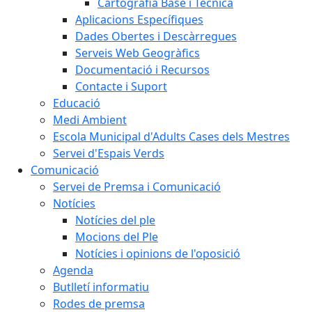
Cartografia Base i Tècnica
Aplicacions Específiques
Dades Obertes i Descàrregues
Serveis Web Geogràfics
Documentació i Recursos
Contacte i Suport
Educació
Medi Ambient
Escola Municipal d'Adults Cases dels Mestres
Servei d'Espais Verds
Comunicació
Servei de Premsa i Comunicació
Notícies
Notícies del ple
Mocions del Ple
Notícies i opinions de l'oposició
Agenda
Butlletí informatiu
Rodes de premsa