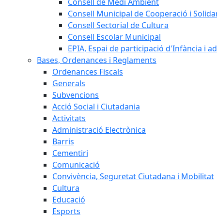
Consell de Medi Ambient
Consell Municipal de Cooperació i Solidar
Consell Sectorial de Cultura
Consell Escolar Municipal
EPIA, Espai de participació d'Infància i a
Bases, Ordenances i Reglaments
Ordenances Fiscals
Generals
Subvencions
Acció Social i Ciutadania
Activitats
Administració Electrònica
Barris
Cementiri
Comunicació
Convivència, Seguretat Ciutadana i Mobilitat
Cultura
Educació
Esports