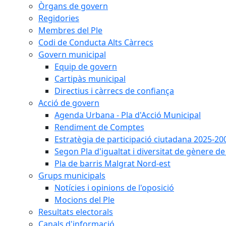
Òrgans de govern
Regidories
Membres del Ple
Codi de Conducta Alts Càrrecs
Govern municipal
Equip de govern
Cartipàs municipal
Directius i càrrecs de confiança
Acció de govern
Agenda Urbana - Pla d'Acció Municipal
Rendiment de Comptes
Estratègia de participació ciutadana 2025-20
Segon Pla d'igualtat i diversitat de gènere 
Pla de barris Malgrat Nord-est
Grups municipals
Notícies i opinions de l'oposició
Mocions del Ple
Resultats electorals
Canals d'informació