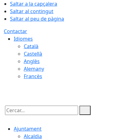
Saltar a la capçalera
Saltar al contingut
Saltar al peu de pàgina
Contactar
Idiomes
Català
Castellà
Anglès
Alemany
Francès
10.08.2026 | 02:26
Cercar:
Ajuntament
Alcaldia