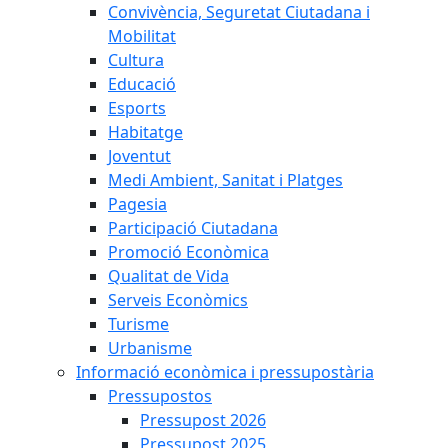
Convivència, Seguretat Ciutadana i
Mobilitat
Cultura
Educació
Esports
Habitatge
Joventut
Medi Ambient, Sanitat i Platges
Pagesia
Participació Ciutadana
Promoció Econòmica
Qualitat de Vida
Serveis Econòmics
Turisme
Urbanisme
Informació econòmica i pressupostària
Pressupostos
Pressupost 2026
Pressupost 2025