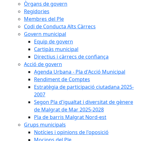
Òrgans de govern
Regidories
Membres del Ple
Codi de Conducta Alts Càrrecs
Govern municipal
Equip de govern
Cartipàs municipal
Directius i càrrecs de confiança
Acció de govern
Agenda Urbana - Pla d'Acció Municipal
Rendiment de Comptes
Estratègia de participació ciutadana 2025-
2007
Segon Pla d'igualtat i diversitat de gènere
de Malgrat de Mar 2025-2028
Pla de barris Malgrat Nord-est
Grups municipals
Notícies i opinions de l'oposició
Mocions del Ple