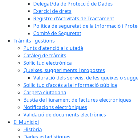
Delegat/da de Protecció de Dades
Exercici de drets
Registre d'Activitats de Tractament
Política de seguretat de la Informació i Prot
Comitè de Seguretat
Tràmits i gestions
Punts d'atenció al ciutadà
Catàleg de tràmits
Sol·licitud electrònica
Queixes, suggeriments i propostes
Valoració dels serveis, de les queixes o sug
Sol·licitud d'accés a la informació pública
Carpeta ciutadana
Bústia de lliurament de factures electròniques
Notificacions electròniques
Validació de documents electrònics
El Municipi
Història
Dades estadístiques