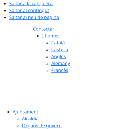
Saltar a la capçalera
Saltar al contingut
Saltar al peu de pàgina
Contactar
Idiomes
Català
Castellà
Anglès
Alemany
Francès
07.08.2026 | 23:21
Ajuntament
Alcaldia
Òrgans de govern