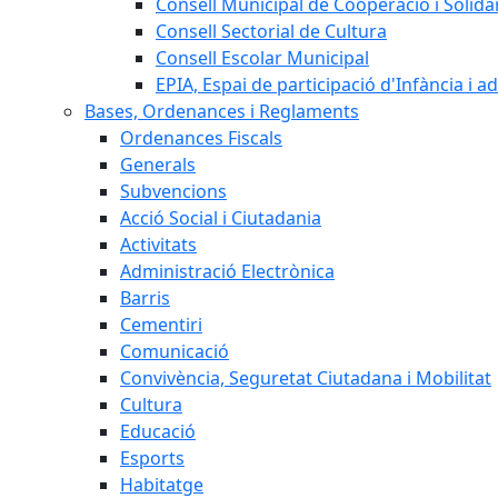
Consell Municipal de Cooperació i Solidar
Consell Sectorial de Cultura
Consell Escolar Municipal
EPIA, Espai de participació d'Infància i a
Bases, Ordenances i Reglaments
Ordenances Fiscals
Generals
Subvencions
Acció Social i Ciutadania
Activitats
Administració Electrònica
Barris
Cementiri
Comunicació
Convivència, Seguretat Ciutadana i Mobilitat
Cultura
Educació
Esports
Habitatge