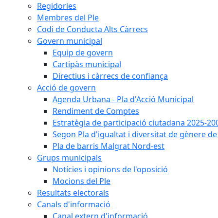
Regidories
Membres del Ple
Codi de Conducta Alts Càrrecs
Govern municipal
Equip de govern
Cartipàs municipal
Directius i càrrecs de confiança
Acció de govern
Agenda Urbana - Pla d'Acció Municipal
Rendiment de Comptes
Estratègia de participació ciutadana 2025-20
Segon Pla d'igualtat i diversitat de gènere 
Pla de barris Malgrat Nord-est
Grups municipals
Notícies i opinions de l'oposició
Mocions del Ple
Resultats electorals
Canals d'informació
Canal extern d'informació