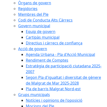
Òrgans de govern
Regidories
Membres del Ple
Codi de Conducta Alts Càrrecs
Govern municipal
Equip de govern
Cartipàs municipal
Directius i càrrecs de confiança
Acció de govern
Agenda Urbana - Pla d'Acció Municipal
Rendiment de Comptes
Estratègia de participació ciutadana 2025-
2007
Segon Pla d'igualtat i diversitat de gènere
de Malgrat de Mar 2025-2028
Pla de barris Malgrat Nord-est
Grups municipals
Notícies i opinions de l'oposició
Mocions del Ple