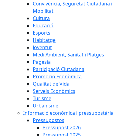
Convivència, Seguretat Ciutadana i
Mobilitat
Cultura
Educació
Esports
Habitatge
Joventut
Medi Ambient, Sanitat i Platges
Pagesia
Participació Ciutadana
Promoció Econòmica
Qualitat de Vida
Serveis Econòmics
Turisme
Urbanisme
Informació econòmica i pressupostària
Pressupostos
Pressupost 2026
Pressupost 2025