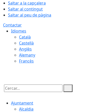
Saltar a la capçalera
Saltar al contingut
Saltar al peu de pàgina
Contactar
Idiomes
Català
Castellà
Anglès
Alemany
Francès
09.08.2026 | 08:43
Cercar:
Ajuntament
Alcaldia