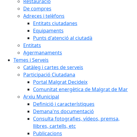
Restauració
De compres
Adreces i telèfons
Entitats ciutadanes
Equipaments
Punts d'atenció al ciutadà
Entitats
Agermanaments
Temes i Serveis
Catàleg i cartes de serveis
Participació Ciutadana
Portal Malgrat Decideix
Comunitat energètica de Malgrat de Mar
Arxiu Municipal
Definició i característiques
Demana'ns documentació
Consulta fotografies, vídeos, premsa,
llibres, cartells, etc
Publicacions