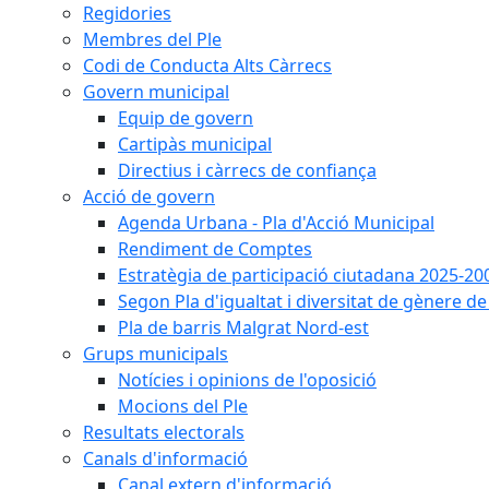
Regidories
Membres del Ple
Codi de Conducta Alts Càrrecs
Govern municipal
Equip de govern
Cartipàs municipal
Directius i càrrecs de confiança
Acció de govern
Agenda Urbana - Pla d'Acció Municipal
Rendiment de Comptes
Estratègia de participació ciutadana 2025-20
Segon Pla d'igualtat i diversitat de gènere 
Pla de barris Malgrat Nord-est
Grups municipals
Notícies i opinions de l'oposició
Mocions del Ple
Resultats electorals
Canals d'informació
Canal extern d'informació