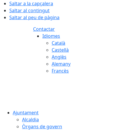
Saltar a la capçalera
Saltar al contingut
Saltar al peu de pàgina
Contactar
Idiomes
Català
Castellà
Anglès
Alemany
Francès
06.08.2026 | 12:24
Ajuntament
Alcaldia
Òrgans de govern