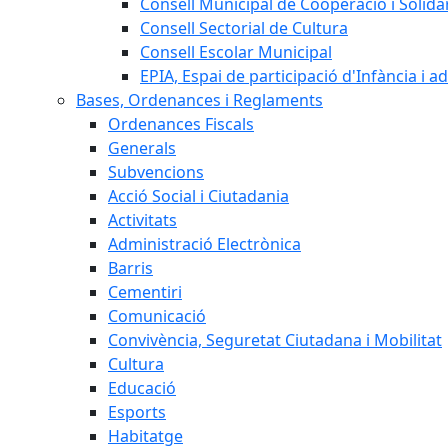
Consell Municipal de Cooperació i Solidar
Consell Sectorial de Cultura
Consell Escolar Municipal
EPIA, Espai de participació d'Infància i a
Bases, Ordenances i Reglaments
Ordenances Fiscals
Generals
Subvencions
Acció Social i Ciutadania
Activitats
Administració Electrònica
Barris
Cementiri
Comunicació
Convivència, Seguretat Ciutadana i Mobilitat
Cultura
Educació
Esports
Habitatge