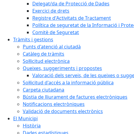
Delegat/da de Protecció de Dades
Exercici de drets
Registre d'Activitats de Tractament
Política de seguretat de la Informació i Prot
Comitè de Seguretat
Tràmits i gestions
Punts d'atenció al ciutadà
Catàleg de tràmits
Sol·licitud electrònica
Queixes, suggeriments i propostes
Valoració dels serveis, de les queixes o sug
Sol·licitud d'accés a la informació pública
Carpeta ciutadana
Bústia de lliurament de factures electròniques
Notificacions electròniques
Validació de documents electrònics
El Municipi
Història
Dades estadístiques