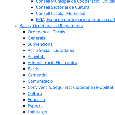
Consell Municipal de Cooperació i Solidar
Consell Sectorial de Cultura
Consell Escolar Municipal
EPIA, Espai de participació d'Infància i a
Bases, Ordenances i Reglaments
Ordenances Fiscals
Generals
Subvencions
Acció Social i Ciutadania
Activitats
Administració Electrònica
Barris
Cementiri
Comunicació
Convivència, Seguretat Ciutadana i Mobilitat
Cultura
Educació
Esports
Habitatge