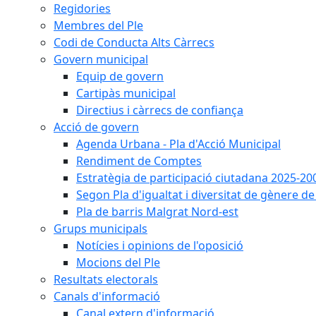
Regidories
Membres del Ple
Codi de Conducta Alts Càrrecs
Govern municipal
Equip de govern
Cartipàs municipal
Directius i càrrecs de confiança
Acció de govern
Agenda Urbana - Pla d'Acció Municipal
Rendiment de Comptes
Estratègia de participació ciutadana 2025-20
Segon Pla d'igualtat i diversitat de gènere 
Pla de barris Malgrat Nord-est
Grups municipals
Notícies i opinions de l'oposició
Mocions del Ple
Resultats electorals
Canals d'informació
Canal extern d'informació