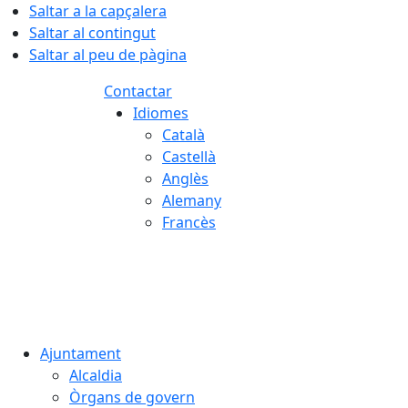
Saltar a la capçalera
Saltar al contingut
Saltar al peu de pàgina
Contactar
Idiomes
Català
Castellà
Anglès
Alemany
Francès
09.08.2026 | 07:03
Ajuntament
Alcaldia
Òrgans de govern