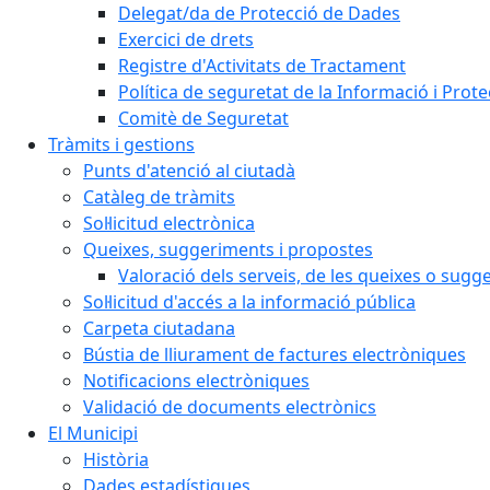
Delegat/da de Protecció de Dades
Exercici de drets
Registre d'Activitats de Tractament
Política de seguretat de la Informació i Prot
Comitè de Seguretat
Tràmits i gestions
Punts d'atenció al ciutadà
Catàleg de tràmits
Sol·licitud electrònica
Queixes, suggeriments i propostes
Valoració dels serveis, de les queixes o sug
Sol·licitud d'accés a la informació pública
Carpeta ciutadana
Bústia de lliurament de factures electròniques
Notificacions electròniques
Validació de documents electrònics
El Municipi
Història
Dades estadístiques