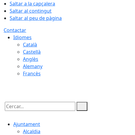
Saltar a la capçalera
Saltar al contingut
Saltar al peu de pàgina
Contactar
Idiomes
Català
Castellà
Anglès
Alemany
Francès
06.08.2026 | 22:10
Cercar:
Ajuntament
Alcaldia