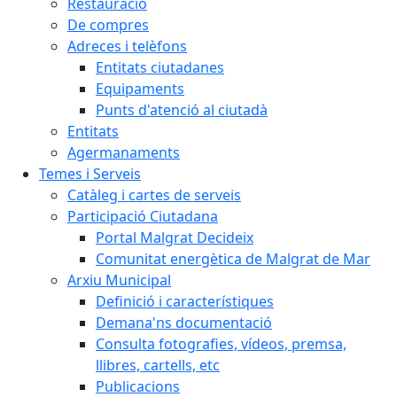
Restauració
De compres
Adreces i telèfons
Entitats ciutadanes
Equipaments
Punts d'atenció al ciutadà
Entitats
Agermanaments
Temes i Serveis
Catàleg i cartes de serveis
Participació Ciutadana
Portal Malgrat Decideix
Comunitat energètica de Malgrat de Mar
Arxiu Municipal
Definició i característiques
Demana'ns documentació
Consulta fotografies, vídeos, premsa,
llibres, cartells, etc
Publicacions