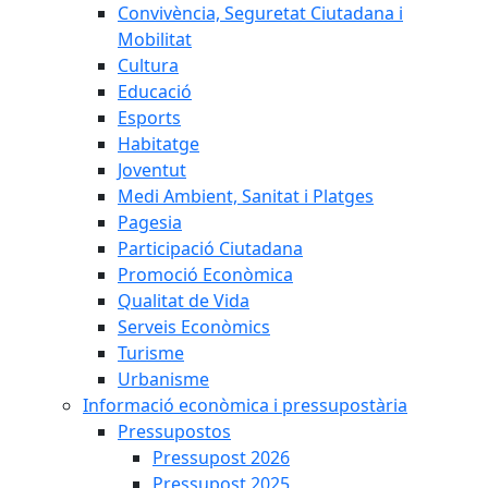
Convivència, Seguretat Ciutadana i
Mobilitat
Cultura
Educació
Esports
Habitatge
Joventut
Medi Ambient, Sanitat i Platges
Pagesia
Participació Ciutadana
Promoció Econòmica
Qualitat de Vida
Serveis Econòmics
Turisme
Urbanisme
Informació econòmica i pressupostària
Pressupostos
Pressupost 2026
Pressupost 2025