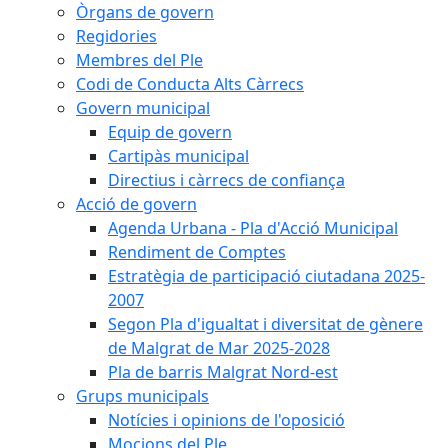
Òrgans de govern
Regidories
Membres del Ple
Codi de Conducta Alts Càrrecs
Govern municipal
Equip de govern
Cartipàs municipal
Directius i càrrecs de confiança
Acció de govern
Agenda Urbana - Pla d'Acció Municipal
Rendiment de Comptes
Estratègia de participació ciutadana 2025-
2007
Segon Pla d'igualtat i diversitat de gènere
de Malgrat de Mar 2025-2028
Pla de barris Malgrat Nord-est
Grups municipals
Notícies i opinions de l'oposició
Mocions del Ple