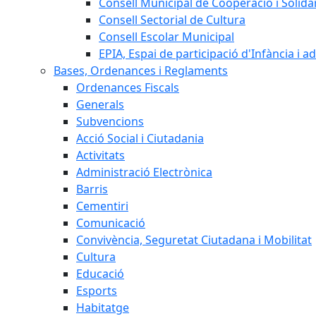
Consell Municipal de Cooperació i Solidar
Consell Sectorial de Cultura
Consell Escolar Municipal
EPIA, Espai de participació d'Infància i a
Bases, Ordenances i Reglaments
Ordenances Fiscals
Generals
Subvencions
Acció Social i Ciutadania
Activitats
Administració Electrònica
Barris
Cementiri
Comunicació
Convivència, Seguretat Ciutadana i Mobilitat
Cultura
Educació
Esports
Habitatge