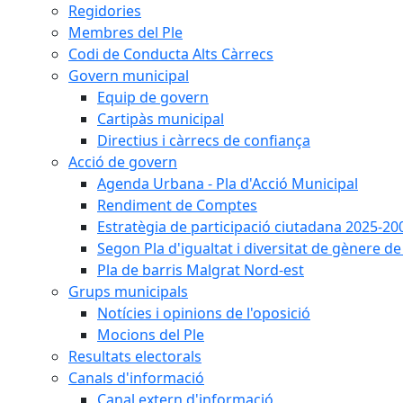
Regidories
Membres del Ple
Codi de Conducta Alts Càrrecs
Govern municipal
Equip de govern
Cartipàs municipal
Directius i càrrecs de confiança
Acció de govern
Agenda Urbana - Pla d'Acció Municipal
Rendiment de Comptes
Estratègia de participació ciutadana 2025-20
Segon Pla d'igualtat i diversitat de gènere 
Pla de barris Malgrat Nord-est
Grups municipals
Notícies i opinions de l'oposició
Mocions del Ple
Resultats electorals
Canals d'informació
Canal extern d'informació