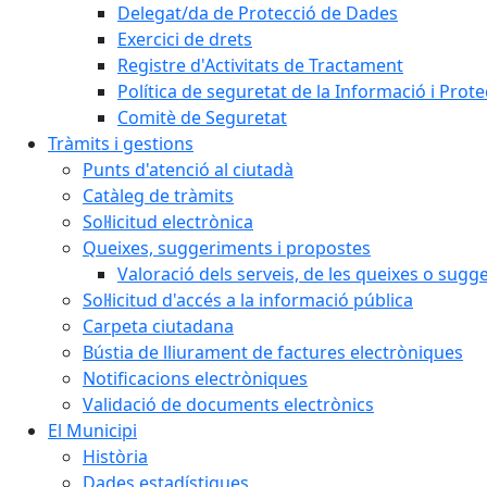
Delegat/da de Protecció de Dades
Exercici de drets
Registre d'Activitats de Tractament
Política de seguretat de la Informació i Prot
Comitè de Seguretat
Tràmits i gestions
Punts d'atenció al ciutadà
Catàleg de tràmits
Sol·licitud electrònica
Queixes, suggeriments i propostes
Valoració dels serveis, de les queixes o sug
Sol·licitud d'accés a la informació pública
Carpeta ciutadana
Bústia de lliurament de factures electròniques
Notificacions electròniques
Validació de documents electrònics
El Municipi
Història
Dades estadístiques