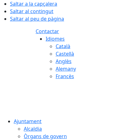
Saltar a la capçalera
Saltar al contingut
Saltar al peu de pàgina
Contactar
Idiomes
Català
Castellà
Anglès
Alemany
Francès
08.08.2026 | 03:11
Ajuntament
Alcaldia
Òrgans de govern