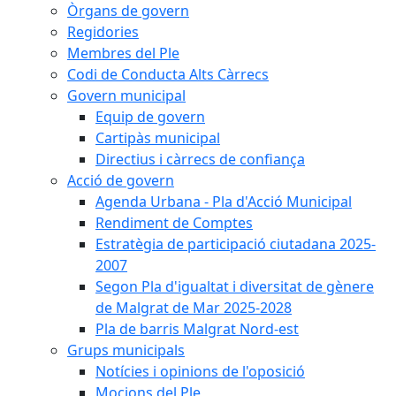
Òrgans de govern
Regidories
Membres del Ple
Codi de Conducta Alts Càrrecs
Govern municipal
Equip de govern
Cartipàs municipal
Directius i càrrecs de confiança
Acció de govern
Agenda Urbana - Pla d'Acció Municipal
Rendiment de Comptes
Estratègia de participació ciutadana 2025-
2007
Segon Pla d'igualtat i diversitat de gènere
de Malgrat de Mar 2025-2028
Pla de barris Malgrat Nord-est
Grups municipals
Notícies i opinions de l'oposició
Mocions del Ple