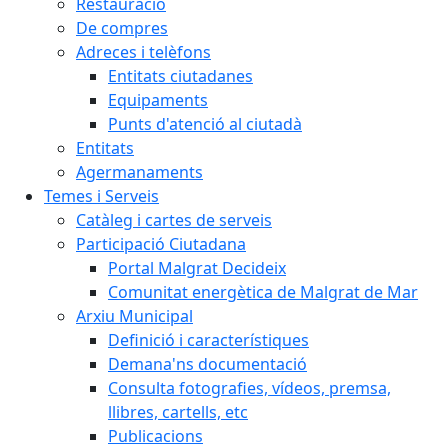
Restauració
De compres
Adreces i telèfons
Entitats ciutadanes
Equipaments
Punts d'atenció al ciutadà
Entitats
Agermanaments
Temes i Serveis
Catàleg i cartes de serveis
Participació Ciutadana
Portal Malgrat Decideix
Comunitat energètica de Malgrat de Mar
Arxiu Municipal
Definició i característiques
Demana'ns documentació
Consulta fotografies, vídeos, premsa,
llibres, cartells, etc
Publicacions