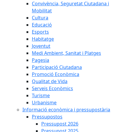
Convivència, Seguretat Ciutadana i
Mobilitat
Cultura
Educació
Esports
Habitatge
Joventut
Medi Ambient, Sanitat i Platges
Pagesia
Participació Ciutadana
Promoció Econòmica
Qualitat de Vida
Serveis Econòmics
Turisme
Urbanisme
Informació econòmica i pressupostària
Pressupostos
Pressupost 2026
Pressupost 2025