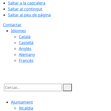
Saltar a la capçalera
Saltar al contingut
Saltar al peu de pàgina
Contactar
Idiomes
Català
Castellà
Anglès
Alemany
Francès
09.08.2026 | 03:33
Cercar:
Ajuntament
Alcaldia