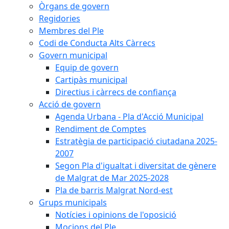
Òrgans de govern
Regidories
Membres del Ple
Codi de Conducta Alts Càrrecs
Govern municipal
Equip de govern
Cartipàs municipal
Directius i càrrecs de confiança
Acció de govern
Agenda Urbana - Pla d'Acció Municipal
Rendiment de Comptes
Estratègia de participació ciutadana 2025-
2007
Segon Pla d'igualtat i diversitat de gènere
de Malgrat de Mar 2025-2028
Pla de barris Malgrat Nord-est
Grups municipals
Notícies i opinions de l'oposició
Mocions del Ple