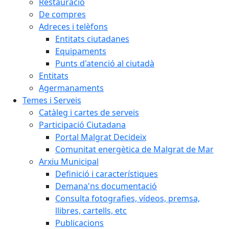
Restauració
De compres
Adreces i telèfons
Entitats ciutadanes
Equipaments
Punts d'atenció al ciutadà
Entitats
Agermanaments
Temes i Serveis
Catàleg i cartes de serveis
Participació Ciutadana
Portal Malgrat Decideix
Comunitat energètica de Malgrat de Mar
Arxiu Municipal
Definició i característiques
Demana'ns documentació
Consulta fotografies, vídeos, premsa,
llibres, cartells, etc
Publicacions