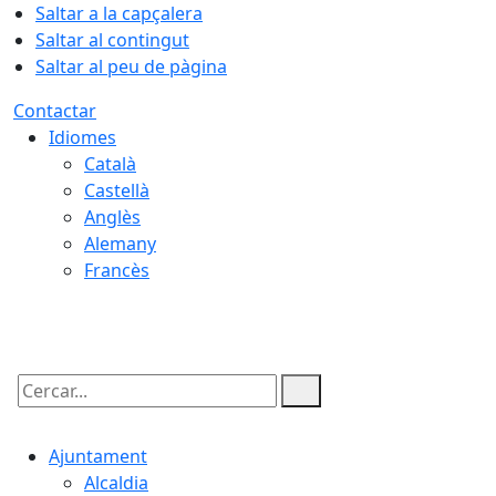
Saltar a la capçalera
Saltar al contingut
Saltar al peu de pàgina
Contactar
Idiomes
Català
Castellà
Anglès
Alemany
Francès
06.08.2026 | 07:47
Cercar:
Ajuntament
Alcaldia