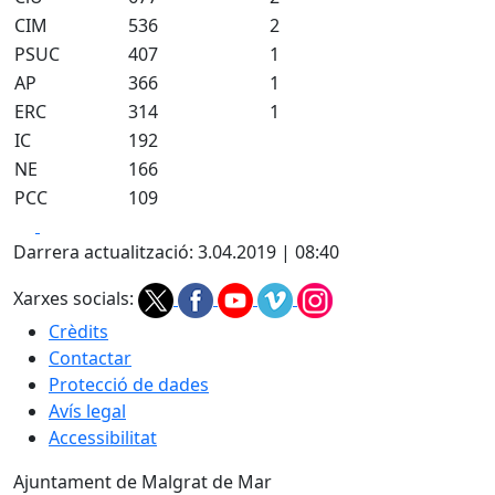
CIM
536
2
PSUC
407
1
AP
366
1
ERC
314
1
IC
192
NE
166
PCC
109
Facebook
X
Darrera actualització: 3.04.2019 | 08:40
Xarxes socials:
Crèdits
Contactar
Protecció de dades
Avís legal
Accessibilitat
Ajuntament de Malgrat de Mar