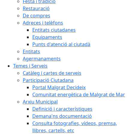
Festa i tradició
Restauració
De compres
Adreces i telèfons
Entitats ciutadanes
Equipaments
Punts d'atenció al ciutadà
Entitats
Agermanaments
Temes i Serveis
Catàleg i cartes de serveis
Participació Ciutadana
Portal Malgrat Decideix
Comunitat energètica de Malgrat de Mar
Arxiu Municipal
Definició i característiques
Demana'ns documentació
Consulta fotografies, vídeos, premsa,
llibres, cartells, etc