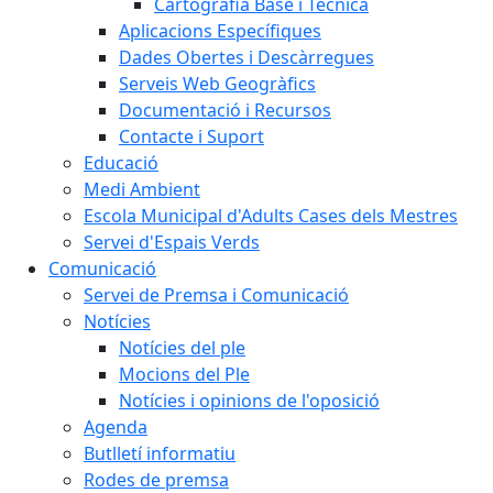
Cartografia Base i Tècnica
Aplicacions Específiques
Dades Obertes i Descàrregues
Serveis Web Geogràfics
Documentació i Recursos
Contacte i Suport
Educació
Medi Ambient
Escola Municipal d'Adults Cases dels Mestres
Servei d'Espais Verds
Comunicació
Servei de Premsa i Comunicació
Notícies
Notícies del ple
Mocions del Ple
Notícies i opinions de l'oposició
Agenda
Butlletí informatiu
Rodes de premsa