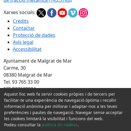
de tracció mecànica
(143.37KB)
Xarxes socials:
Crèdits
Contactar
Protecció de dades
Avís legal
Accessibilitat
Ajuntament de Malgrat de Mar
Carme, 30
08380 Malgrat de Mar
Tel. 93 765 33 00
NIF P0810900A
Aquest lloc web fa servir cookies pròpies i de tercers per
facilitar-te una experiència de navegació òptima i recollir
Amb la col·laboració de:
informació anònima per millorar i adaptar-nos a les teves
preferències i pautes de navegació. Navegar sense acceptar
les cookies limitarà la visibilitat i funcions del web.
Podeu consultar la
política de cookies
.