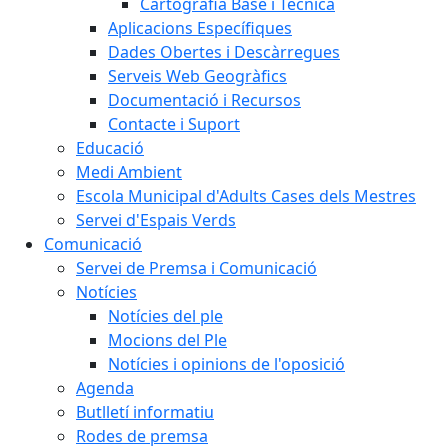
Cartografia Base i Tècnica
Aplicacions Específiques
Dades Obertes i Descàrregues
Serveis Web Geogràfics
Documentació i Recursos
Contacte i Suport
Educació
Medi Ambient
Escola Municipal d'Adults Cases dels Mestres
Servei d'Espais Verds
Comunicació
Servei de Premsa i Comunicació
Notícies
Notícies del ple
Mocions del Ple
Notícies i opinions de l'oposició
Agenda
Butlletí informatiu
Rodes de premsa