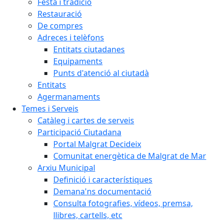
Festa i tradició
Restauració
De compres
Adreces i telèfons
Entitats ciutadanes
Equipaments
Punts d'atenció al ciutadà
Entitats
Agermanaments
Temes i Serveis
Catàleg i cartes de serveis
Participació Ciutadana
Portal Malgrat Decideix
Comunitat energètica de Malgrat de Mar
Arxiu Municipal
Definició i característiques
Demana'ns documentació
Consulta fotografies, vídeos, premsa,
llibres, cartells, etc