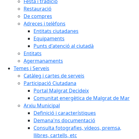
Festa i tradició
Restauració
De compres
Adreces i telèfons
Entitats ciutadanes
Equipaments
Punts d'atenció al ciutadà
Entitats
Agermanaments
Temes i Serveis
Catàleg i cartes de serveis
Participació Ciutadana
Portal Malgrat Decideix
Comunitat energètica de Malgrat de Mar
Arxiu Municipal
Definició i característiques
Demana'ns documentació
Consulta fotografies, vídeos, premsa,
llibres, cartells, etc