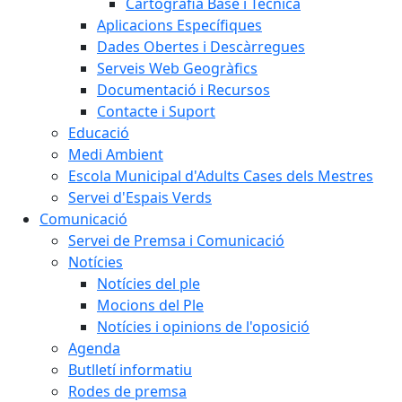
Cartografia Base i Tècnica
Aplicacions Específiques
Dades Obertes i Descàrregues
Serveis Web Geogràfics
Documentació i Recursos
Contacte i Suport
Educació
Medi Ambient
Escola Municipal d'Adults Cases dels Mestres
Servei d'Espais Verds
Comunicació
Servei de Premsa i Comunicació
Notícies
Notícies del ple
Mocions del Ple
Notícies i opinions de l'oposició
Agenda
Butlletí informatiu
Rodes de premsa